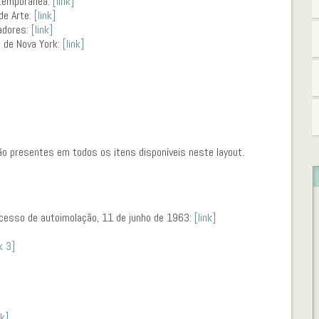
ntemporânea:
[link]
de Arte:
[link]
adores:
[link]
 de Nova York:
[link]
ão presentes em todos os itens disponíveis neste layout.
cesso de autoimolação, 11 de junho de 1963:
[link]
k 3]
nk]