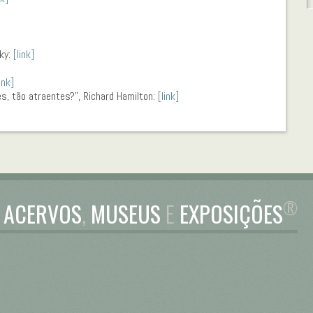
ky:
[link]
ink]
es, tão atraentes?”, Richard Hamilton:
[link]
®
A
ACERVOS
,
MUSEUS
E
EXPOSIÇÕES