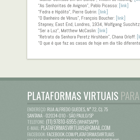
“As Senhoritas de Avignon”, Pablo Picasso:
[link]
“Fedra e Hipólito”, Pierre Guérin:
[link]
“O Banheiro de Vênus”, François Boucher:
[link]
Stepney, East End, Londres, 1934, Wolfgang Suschitz
“Ser a Luz”, Matthew McCaslin:
[link]
“Retrato da Senhora Peretz Hirshbein”, Chana Orloff:
[l
“O que é que faz as casas de hoje em dia tão diferent
PLATAFORMAS VIRTUAIS
PAR
ENDEREÇO:
RUA ALFREDO GUEDES, N° 72, CJ. 75
SANTANA - 02034-010 - SÃO PAULO/SP
(11) 97810-6955
TELEFONE:
(WHATSAPP)
PLATAFORMASVIRTUAIS@GMAIL.COM
E-MAIL:
FACEBOOK:
FACEBOOK.COM/PLATAFORMASVIRTUAIS