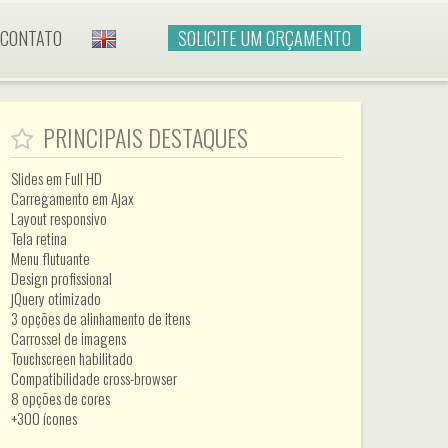
CONTATO
SOLICITE UM ORÇAMENTO
PRINCIPAIS DESTAQUES
Slides em Full HD
Carregamento em Ajax
Layout responsivo
Tela retina
Menu flutuante
Design profissional
jQuery otimizado
3 opções de alinhamento de itens
Carrossel de imagens
Touchscreen habilitado
Compatibilidade cross-browser
8 opções de cores
+300 ícones