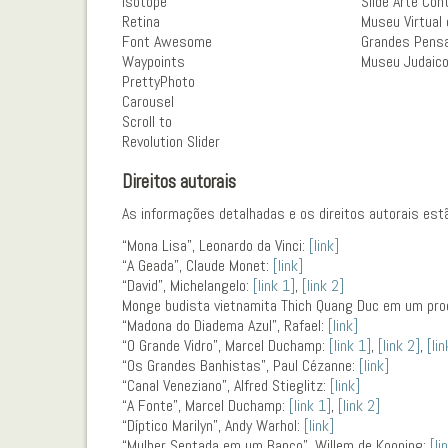
Isotope
Slide Arte Co
Retina
Museu Virtual 
Font Awesome
Grandes Pens
Waypoints
Museu Judaico
PrettyPhoto
Carousel
Scroll to
Revolution Slider
Direitos autorais
As informações detalhadas e os direitos autorais est
“Mona Lisa”, Leonardo da Vinci:
[link]
“A Geada”, Claude Monet:
[link]
“David”, Michelangelo:
[link 1]
,
[link 2]
Monge budista vietnamita Thich Quang Duc em um pro
“Madona do Diadema Azul”, Rafael:
[link]
“O Grande Vidro”, Marcel Duchamp:
[link 1]
,
[link 2]
,
[lin
“Os Grandes Banhistas”, Paul Cézanne:
[link]
“Canal Veneziano”, Alfred Stieglitz:
[link]
“A Fonte”, Marcel Duchamp:
[link 1]
,
[link 2]
“Díptico Marilyn”, Andy Warhol:
[link]
“Mulher Sentada em um Banco”, Willem de Kooning:
[li